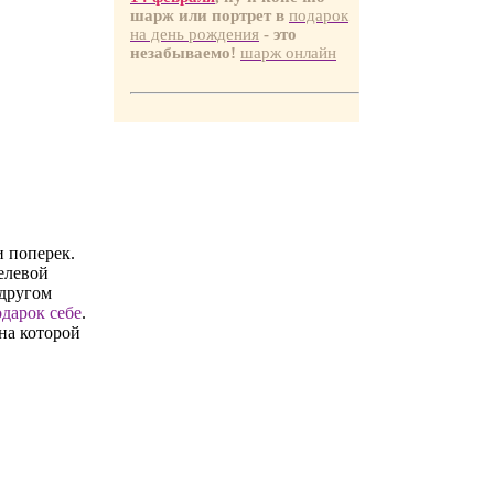
шарж или портрет в
подарок
на день рождения
- это
незабываемо!
шарж онлайн
и поперек.
елевой
 другом
дарок себе
.
на которой