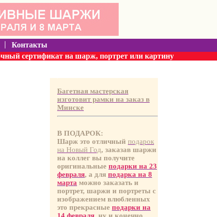
ы
Контакты
очный сертификат на шарж, портрет или картину
Багетная мастерская
изготовит рамки на заказ в
Минске
В ПОДАРОК:
Шарж это отличный
подарок
на Новый Год
, заказав шаржи
на коллег вы получите
оригинальные
подарки на 23
февраля
, а для
подарка на 8
марта
можно заказать и
портрет, шаржи и портреты с
изображением влюбленных
это прекрасные
подарки на
14 февраля
, ну и конечно