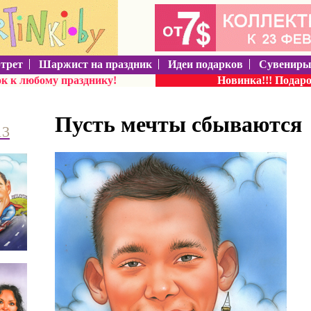
трет
Шаржист на праздник
Идеи подарков
Сувенир
ок
к любому празднику!
Новинка!!! Подар
Пусть мечты сбываются
13