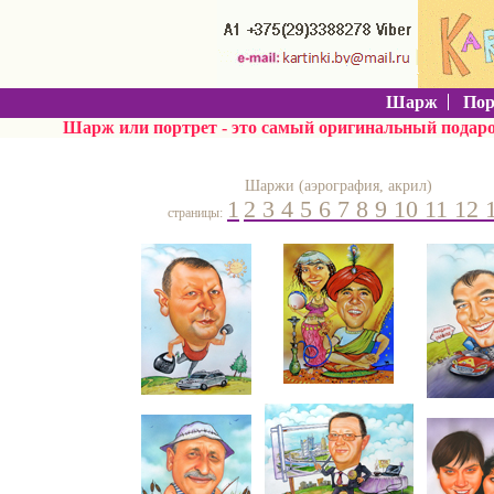
Шарж
Пор
Шарж или портрет - это самый
оригинальный подар
Шаржи (аэрография, акрил)
1
2
3
4
5
6
7
8
9
10
11
12
страницы: